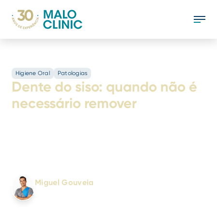
Higiene Oral
Patologias
Dente do siso: quando não é
necessário remover
O dente do siso nem sempre representa um
risco para a saúde oral e, em alguns casos,
pode ser mantido em segurança. Descubra
quando a extração é recomendada.
Escrito por:
Miguel Gouveia
Médico Dentista
N.º 5810/OMD