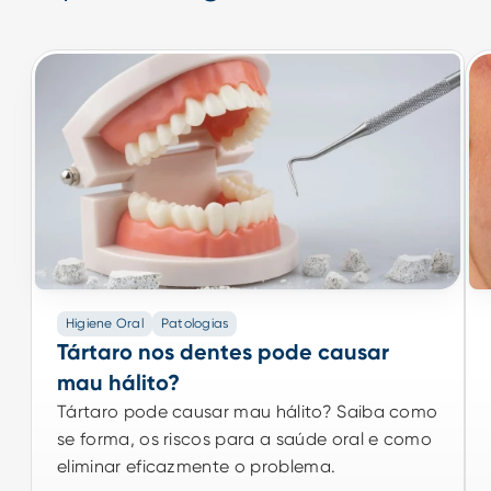
Higiene Oral
Patologias
Higiene Oral
Patologias
Tártaro nos dentes pode causar mau
Tártaro nos dentes pode causar
hálito?
mau hálito?
Tártaro pode causar mau hálito? Saiba como
Tártaro pode causar mau hálito? Saiba como
se forma, os riscos para a saúde oral e como
se forma, os riscos para a saúde oral e como
eliminar eficazmente o problema.
eliminar eficazmente o problema.