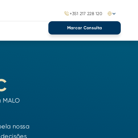
Select Language
+351 217 228 120
Marcar Consulta
C
da MALO
pela nossa
 decisões