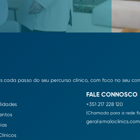
ada passo do seu percurso clínico, com foco no seu confo
FALE CONNOSCO
lidades
+351 217 228 120
(Chamada para a rede fi
entos
geral@maloclinics.co
ias
línicos