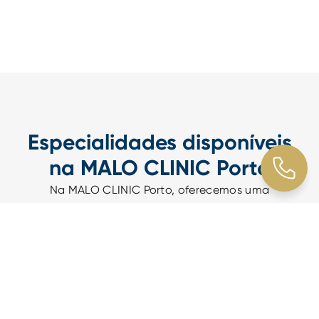
Especialidades disponíveis
na MALO CLINIC Porto
Na MALO CLINIC Porto, oferecemos uma
abordagem integrada da Medicina Dentária,
reunindo diferentes especialidades num só espaço,
para responder de forma eficaz às necessidades
clínicas de cada paciente e de toda a família. Todos
os tratamentos são precedidos por uma consulta
de avaliação, onde é realizado um diagnóstico
cuidadoso e definido um plano de tratamento