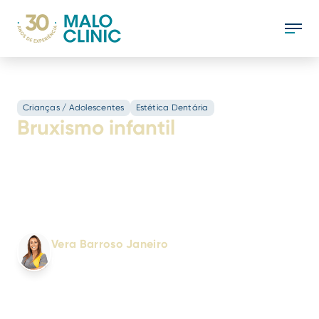
Crianças / Adolescentes
Estética Dentária
Bruxismo infantil
Saiba como identificar e tratar o bruxismo
infantil: causas, sintomas e soluções para
proteger a saúde dentária das crianças.
Informação essencial para pais!
Escrito por:
Vera Barroso Janeiro
Médica Dentista
N.º 6440/OMD