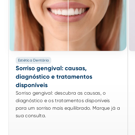
Estética Dentária
Estética Dentária
Sorriso gengival: causas,
Sorriso gengival: causas,
diagnóstico e tratamentos
diagnóstico e tratamentos
disponíveis
disponíveis
Sorriso gengival: descubra as causas, o
Sorriso gengival: descubra as causas, o
diagnóstico e os tratamentos disponíveis
diagnóstico e os tratamentos disponíveis
para um sorriso mais equilibrado. Marque já a
para um sorriso mais equilibrado. Marque já a
sua consulta.
sua consulta.
13/07/2026