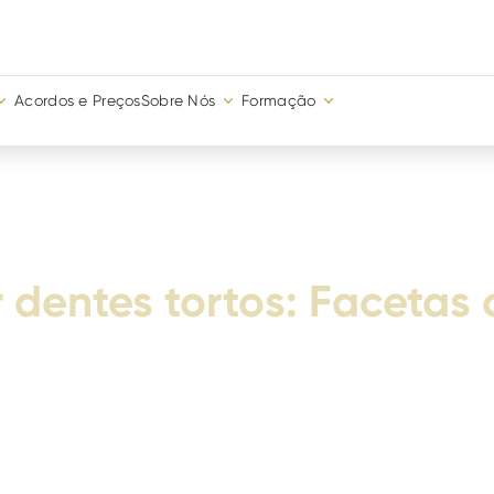
Acordos e Preços
Sobre Nós
Formação
 dentes tortos: Facetas 
ntes tortos colocando facetas dentárias ou aparelh