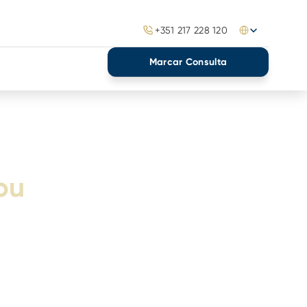
Select Language
+351 217 228 120
Marcar Consulta
ou
o ortodôntico? Nós