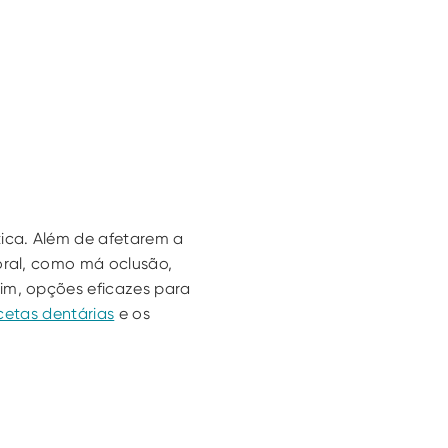
ica. Além de afetarem a 
oral, como má oclusão, 
im, opções eficazes para 
cetas dentárias
 e os 