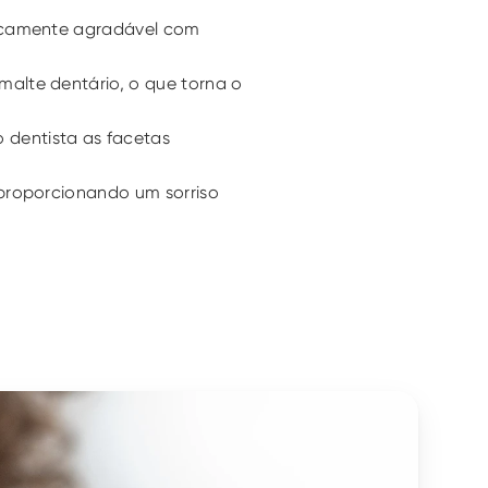
ticamente agradável com 
alte dentário, o que torna o 
entista as facetas 
proporcionando um sorriso 