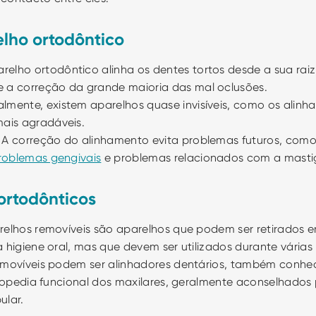
lho ortodôntico
arelho ortodôntico alinha os dentes tortos desde a sua rai
 a correção da grande maioria das mal oclusões. 
almente, existem aparelhos quase invisíveis, como os alinh
mais agradáveis.
 A correção do alinhamento evita problemas futuros, como 
roblemas gengivais
 e problemas relacionados com a mast
ortodônticos
arelhos removíveis são aparelhos que podem ser retirados
 higiene oral, mas que devem ser utilizados durante várias
removíveis podem ser alinhadores dentários, também conhe
rtopedia funcional dos maxilares, geralmente aconselhados 
lar. 