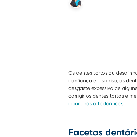
Médica Dentista
N.º 7561
Os dentes tortos ou desalinh
confiança e o sorriso, os de
desgaste excessivo de alguns
corrigir os dentes tortos e m
aparelhos ortodônticos
.
Facetas dentár