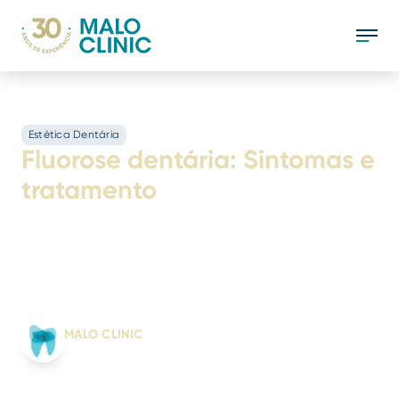
Estética Dentária
Fluorose dentária: Sintomas e
tratamento
A fluorose dentária evidencia-se aquando da
erupção dentária, pelo aparecimento de
manchas brancas no esmalte. Descubra os
seus sintomas e tratamento.
Escrito por:
MALO CLINIC
Da ciência ao sorriso