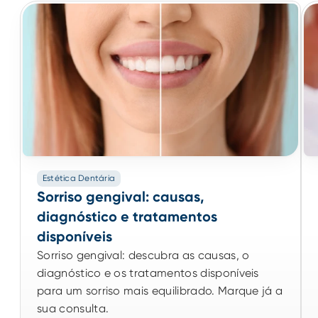
Estética Dentária
Estética Dentária
Sorriso gengival: causas,
Sorriso gengival: causas,
diagnóstico e tratamentos
diagnóstico e tratamentos
disponíveis
disponíveis
Sorriso gengival: descubra as causas, o
Sorriso gengival: descubra as causas, o
diagnóstico e os tratamentos disponíveis
diagnóstico e os tratamentos disponíveis
para um sorriso mais equilibrado. Marque já a
para um sorriso mais equilibrado. Marque já a
sua consulta.
sua consulta.